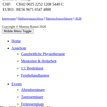
CHF:
CH42 0025 2252 1208 5440 C
EURO:
BE56 9671 6547 4888
Impressum
Ι
Haftungsausschluss
Ι
Datenschutzerlärung
Ι
AGB
Copyright © Martina Rainer 2026
Mobile Menu Toggle
Home
Angebote
Ganzheitliche Physiotherapie
Mentoring & Heilarbeit
1:1 Begleitung
Fernbehandlungen
Events
Abendseminare
Tagesseminare
Ferienseminare