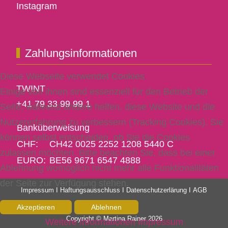
Instagram
Zahlungsinformationen
Diese Webseite verwendet Cookies
TWINT
Einige von ihnen sind essenziell für den Betrieb der
+41 79 33 99 99 1
Seite, während andere helfen, diese Website und die
Nutzererfahrung zu verbessern (Tracking Cookies). Sie
Banküberweisung
können selbst entscheiden, ob Sie die Cookies
CHF:
CH42 0025 2252 1208 5440 C
zulassen möchten. Bitte beachten Sie, dass bei einer
EURO:
BE56 9671 6547 4888
Ablehnung womöglich nicht mehr alle Funktionalitäten
der Seite zur Verfügung stehen.
Impressum
Ι
Haftungsausschluss
Ι
Datenschutzerlärung
Ι
AGB
Akzeptieren
Ablehnen
Copyright © Martina Rainer 2026
Weitere Informationen
Impressum